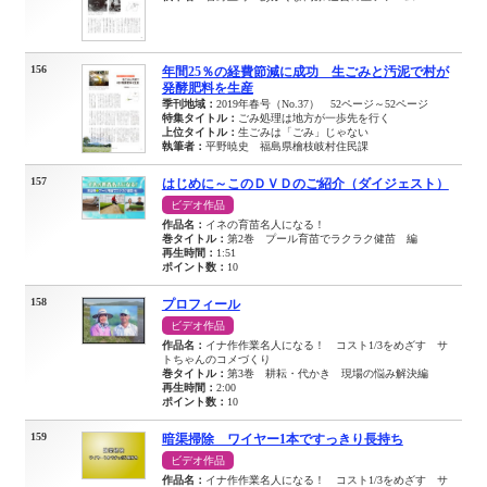
156
年間25％の経費節減に成功 生ごみと汚泥で村が
発酵肥料を生産
季刊地域：
2019年春号（No.37） 52ページ～52ページ
特集タイトル：
ごみ処理は地方が一歩先を行く
上位タイトル：
生ごみは「ごみ」じゃない
執筆者：
平野暁史 福島県檜枝岐村住民課
157
はじめに～このＤＶＤのご紹介（ダイジェスト）
ビデオ作品
作品名：
イネの育苗名人になる！
巻タイトル：
第2巻 プール育苗でラクラク健苗 編
再生時間：
1:51
ポイント数：
10
158
プロフィール
ビデオ作品
作品名：
イナ作作業名人になる！ コスト1/3をめざす サ
トちゃんのコメづくり
巻タイトル：
第3巻 耕耘・代かき 現場の悩み解決編
再生時間：
2:00
ポイント数：
10
159
暗渠掃除 ワイヤー1本ですっきり長持ち
ビデオ作品
作品名：
イナ作作業名人になる！ コスト1/3をめざす サ