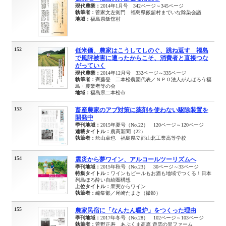
現代農業：
2014年1月号 342ページ～345ページ
執筆者：
菅家文左衛門 福島県飯舘村までいな除染会議
地域：
福島県飯舘村
152
低米価、農家はこうしてしのぐ、跳ね返す 福島
で風評被害に遭ったからこそ、消費者と直接つな
がっていく
現代農業：
2014年12月号 332ページ～335ページ
執筆者：
齊藤登 二本松農園代表／ＮＰＯ法人がんばろう福
島・農業者等の会
地域：
福島県二本松市
153
畜産農家のアブ対策に薬剤を使わない駆除装置を
開発中
季刊地域：
2015年夏号（No.22） 120ページ～120ページ
連載タイトル：
農高新聞（22）
執筆者：
舩山卓也 福島県立郡山北工業高等学校
154
震災から夢ワイン、アルコールツーリズムへ
季刊地域：
2015年秋号（No.23） 30ページ～33ページ
特集タイトル：
ワインもビールもお酒も地域でつくる！日本
列島ほろ酔い自給圏構想
上位タイトル：
果実からワイン
執筆者：
編集部／尾崎たまき（撮影）
155
農家民宿に「なんたん暖炉」をつくった理由
季刊地域：
2017年冬号（No.28） 102ページ～103ページ
執筆者：
菅野正寿 あぶくま高原 遊雲の里ファーム