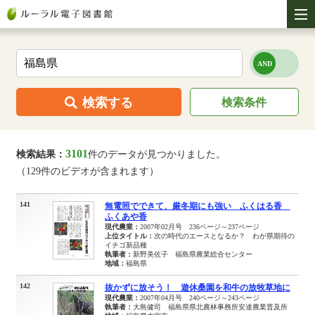
検索する
検索条件
3101
検索結果：
件のデータが見つかりました。
（129件のビデオが含まれます）
141
無電照でできて、厳冬期にも強い ふくはる香
ふくあや香
現代農業：
2007年02月号 236ページ～237ページ
上位タイトル：
次の時代のエースとなるか？ わが県期待の
イチゴ新品種
執筆者：
新野美佐子 福島県農業総合センター
地域：
福島県
142
抜かずに放そう！ 遊休桑園を和牛の放牧草地に
現代農業：
2007年04月号 240ページ～243ページ
執筆者：
大島健司 福島県県北農林事務所安達農業普及所