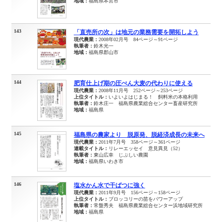
地域：
福島県本宮市
143
「直売所の次」は地元の業務需要を開拓しよう
現代農業：
2008年02月号 84ページ～91ページ
執筆者：
鈴木光一
地域：
福島県郡山市
144
肥育仕上げ期の圧ぺん大麦の代わりに使える
現代農業：
2008年11月号 252ページ～253ページ
上位タイトル：
いよいよはじまる！ 飼料米の本格利用
執筆者：
鈴木庄一 福島県農業総合センター畜産研究所
地域：
福島県
145
福島県の農家より 脱原発、脱経済成長の未来へ
現代農業：
2011年7月号 358ページ～361ページ
連載タイトル：
リレーエッセイ 意見異見（52）
執筆者：
東山広幸 じぷしい農園
地域：
福島県いわき市
146
塩水かん水で干ばつに強く
現代農業：
2011年9月号 156ページ～158ページ
上位タイトル：
ブロッコリーの苗をパワーアップ
執筆者：
常盤秀夫 福島県農業総合センター浜地域研究所
地域：
福島県