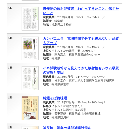
147
農作物の放射能被害 わかってきたこと、伝えた
いこと
現代農業：
2012年4月号 350ページ～351ページ
執筆者：
編集部
地域：
福島県二本松市
148
カンパニュラ 電照時間半分でも遅れない、品質
もアップ
現代農業：
2012年9月号 194ページ～197ページ
上位タイトル：
花の電照 新しい使い方
執筆者：
宗方宏之 福島県農業総合センター
地域：
福島県
149
イネ試験栽培から見えてきた放射性セシウム吸収
の実態と要因
現代農業：
2013年3月号 344ページ～349ページ
執筆者：
根本圭介 東京大学大学院農学生命科学研究科
地域：
福島県伊達市
150
特選そば麹味噌
現代農業：
2013年12月号 99ページ～100ページ
特集タイトル：
味噌に惚れた！
上位タイトル：
味噌づくりの極意
執筆者：
我妻正紀 福島県鮫川村役場農林課
地域：
福島県鮫川村
151
被災地・福島の外部被曝対策を