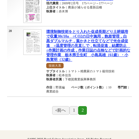
現代農業：
2009年2月号 175ページ～177ページ
上位タイトル：
農薬が減らせる最新品種
執筆者：
赤木博
28
環境制御技術をとり入れた促成長期どり土耕栽培
で収量30t/10a ○CO2の日中施用，飽差管理，白
黒ダブルマルチ，葉かきと仕立てなどで光合成促
進 ○温度管理の見直しで，転流促進，結露防止
○作業計画の作成，作業日誌の点検などで計画的な
管理作業 栃木県壬生町 小島高雄（61歳）・小
島寛明（32歳）
技術大系
サブタイトル：
トマト＞精農家のトマト栽培技術
執筆者：
松本佳浩
執筆者所属：
下都賀農業振興事務所
作目：
野菜編
ページ数（ポイント数）：
10
専門館：
農業総合
前へ
1
2