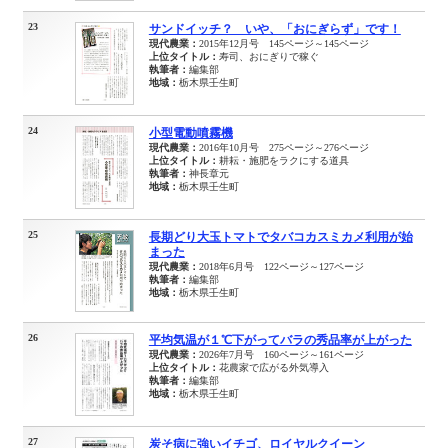
23
サンドイッチ？ いや、「おにぎらず」です！
現代農業：
2015年12月号 145ページ～145ページ
上位タイトル：
寿司、おにぎりで稼ぐ
執筆者：
編集部
地域：
栃木県壬生町
24
小型電動噴霧機
現代農業：
2016年10月号 275ページ～276ページ
上位タイトル：
耕耘・施肥をラクにする道具
執筆者：
神長章元
地域：
栃木県壬生町
25
長期どり大玉トマトでタバコカスミカメ利用が始
まった
現代農業：
2018年6月号 122ページ～127ページ
執筆者：
編集部
地域：
栃木県壬生町
26
平均気温が１℃下がってバラの秀品率が上がった
現代農業：
2026年7月号 160ページ～161ページ
上位タイトル：
花農家で広がる外気導入
執筆者：
編集部
地域：
栃木県壬生町
27
炭そ病に強いイチゴ、ロイヤルクイーン