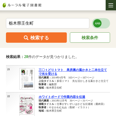
検索する
検索条件
28
検索結果：
件のデータが見つかりました。
21
三〇ｔどりトマト 果房裏の葉かきと二本仕立て
で光を受ける
現代農業：
2014年4月号 163ページ～167ページ
上位タイトル：
多収トマト 光を活かしきる葉かきと仕立て
執筆者：
編集部
地域：
栃木県壬生町
22
ホワイトボードで作業内容を伝達
現代農業：
2015年12月号 30ページ～31ページ
連載タイトル：
仕事がすいすいはかどる伝達術（最終回）
執筆者：
やまかわむねお（取材・イラスト）
地域：
栃木県壬生町