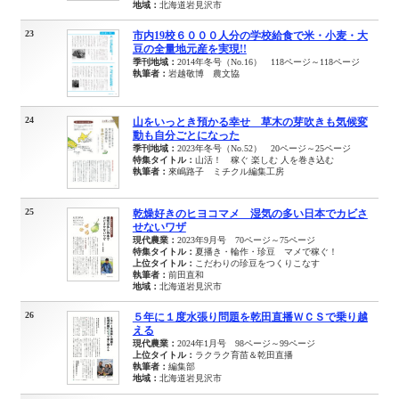
地域：
北海道岩見沢市
23
市内19校６０００人分の学校給食で米・小麦・大
豆の全量地元産を実現!!
季刊地域：
2014年冬号（No.16） 118ページ～118ページ
執筆者：
岩越敬博 農文協
24
山をいっとき預かる幸せ 草木の芽吹きも気候変
動も自分ごとになった
季刊地域：
2023年冬号（No.52） 20ページ～25ページ
特集タイトル：
山活！ 稼ぐ 楽しむ 人を巻き込む
執筆者：
來嶋路子 ミチクル編集工房
25
乾燥好きのヒヨコマメ 湿気の多い日本でカビさ
せないワザ
現代農業：
2023年9月号 70ページ～75ページ
特集タイトル：
夏播き・輪作・珍豆 マメで稼ぐ！
上位タイトル：
こだわりの珍豆をつくりこなす
執筆者：
前田直和
地域：
北海道岩見沢市
26
５年に１度水張り問題を乾田直播ＷＣＳで乗り越
える
現代農業：
2024年1月号 98ページ～99ページ
上位タイトル：
ラクラク育苗＆乾田直播
執筆者：
編集部
地域：
北海道岩見沢市