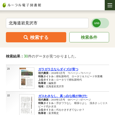
検索する
検索条件
31
検索結果：
件のデータが見つかりました。
21
ガラガラ土ならダイズが育つ
現代農業：
2018年3月号 71ページ～71ページ
特集タイトル：
耕耘新時代 ロータリ＆スピード作業機
上位タイトル：
ロータリで耕耘新時代
執筆者：
編集部
地域：
北海道岩見沢市
22
ガスわきなし、真っ白な根が伸びた
現代農業：
2019年5月号 64ページ～67ページ
特集タイトル：
浮きワラなし 根張りよし 浅水さっくりス
ピード代かき法
上位タイトル：
代をかきすぎてないか？
執筆者：
富澤喬史