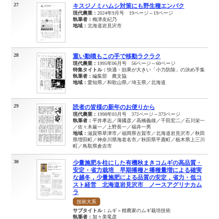
27
キスジノミハムシ対策にも野生種エンバク
現代農業：
2024年9月号 19ページ～19ページ
執筆者：
梅津友紀乃
地域：
北海道岩見沢市
28
重い動噴もこの手で移動ラクラク
現代農業：
1995年06月号 56ページ～60ページ
特集タイトル：
快適・効果が大きい「小力防除」の決め手集
執筆者：
編集部 農文協
地域：
愛知県／和歌山県／埼玉県／北海道
29
読者の皆様の新年のお便りから
現代農業：
1998年03月号 372ページ～373ページ
執筆者：
平井孝志／薄國彦／高橋義雄／千田宏二／石川栄一
／佐々木厳一／上野長一／福井一男
地域：
滋賀県草津市／福岡県古賀市／北海道岩見沢市／秋田
県増田町／神奈川県海老名市／秋田県平鹿町／栃木県上三川
町／鳥取県倉吉市
30
少量施肥を柱にした有機秋まきコムギの高品質・
安定・省力栽培 早期播種と播種量増による確実
な越冬，少量施肥による品質の安定，省力・低コ
スト経営 北海道岩見沢市 ノースアグリナカム
ラ
技術大系
サブタイトル：
ムギ＞精農家のムギ栽培技術
執筆者：
加々美竜彦