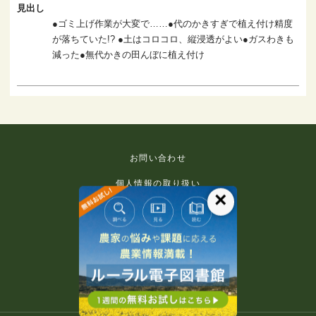
見出し
●ゴミ上げ作業が大変で……●代のかきすぎで植え付け精度
が落ちていた!? ●土はコロコロ、縦浸透がよい●ガスわきも
減った●無代かきの田んぼに植え付け
お問い合わせ
個人情報の取り扱い
×
免責事項
利用規約
推奨環境
著作権等について