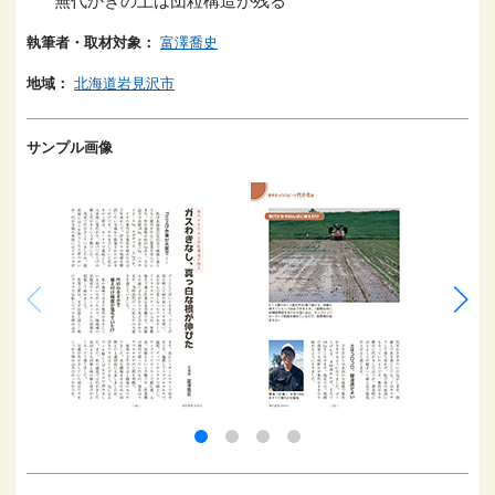
無代かきの土は団粒構造が残る
執筆者・取材対象：
富澤喬史
地域：
北海道岩見沢市
サンプル画像