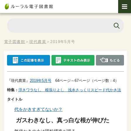
電子図書館
＞
現代農業
＞
2019年5月号
『現代農業』
2019年5月号
64ページ～67ページ（ページ数：4）
特集：
浮きワラなし 根張りよし 浅水さっくりスピード代かき法
タイトル
代をかきすぎてないか？
ガスわきなし、真っ白な根が伸びた