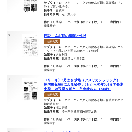
サブタイトル：
ネギ・ニンニクその他ネギ類＞基礎編＞その
他ネギ類の栽培技術
執筆者：
青葉高
執筆者所属：
元千葉大学
作目：
野菜編
ページ数（ポイント数）：
6
専門館：
農業総合
3
序説 ネギ類の種類と性状
技術大系
サブタイトル：
ネギ・ニンニクその他ネギ類＞基礎編＞ニン
ニク・その他のネギ類＝植物としての特性
執筆者：
八鍬利郎
執筆者所属：
北海道大学農学部
作目：
野菜編
ページ数（ポイント数）：
9
専門館：
農業総合
4
〈リーキ〉2月まき栽培（アメリカンフラッグ）
軟弱野菜6種による輪作，9月から翌年5月まで長期
出荷 埼玉県八潮市 臼倉稔さん（38歳）
技術大系
サブタイトル：
ネギ・ニンニクその他ネギ類＞精農家のネギ
類栽培技術
執筆者：
瀧口康策
執筆者所属：
埼玉県越谷農業改良普及所
作目：
野菜編
ページ数（ポイント数）：
5
専門館：
農業総合