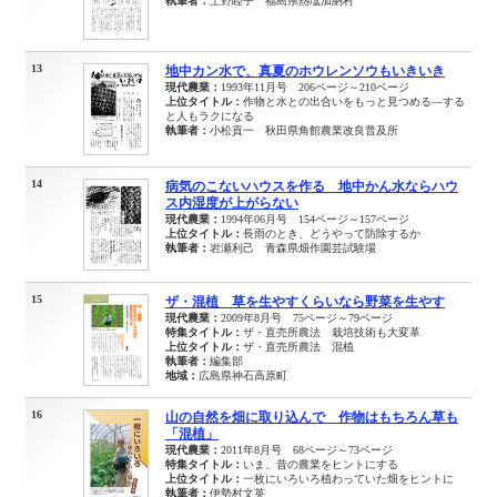
執筆者：
上野睦子 福島県熱塩加納村
13
地中カン水で、真夏のホウレンソウもいきいき
現代農業：
1993年11月号 206ページ～210ページ
上位タイトル：
作物と水との出合いをもっと見つめる―する
と人もラクになる
執筆者：
小松貢一 秋田県角館農業改良普及所
14
病気のこないハウスを作る 地中かん水ならハウ
ス内湿度が上がらない
現代農業：
1994年06月号 154ページ～157ページ
上位タイトル：
長雨のとき、どうやって防除するか
執筆者：
岩瀬利己 青森県畑作園芸試験場
15
ザ・混植 草を生やすくらいなら野菜を生やす
現代農業：
2009年8月号 75ページ～79ページ
特集タイトル：
ザ・直売所農法 栽培技術も大変革
上位タイトル：
ザ・直売所農法 混植
執筆者：
編集部
地域：
広島県神石高原町
16
山の自然を畑に取り込んで 作物はもちろん草も
「混植」
現代農業：
2011年8月号 68ページ～73ページ
特集タイトル：
いま、昔の農業をヒントにする
上位タイトル：
一枚にいろいろ植わっていた畑をヒントに
執筆者：
伊勢村文英