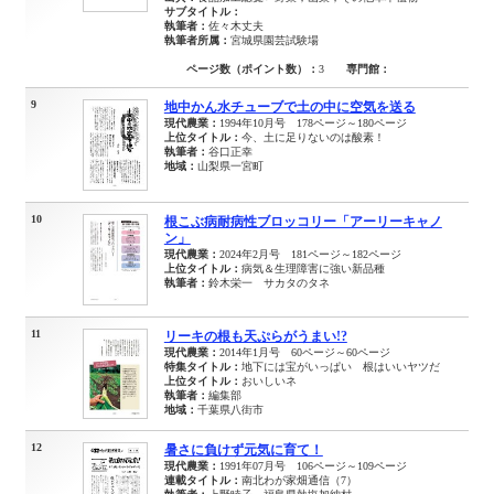
サブタイトル：
執筆者：
佐々木丈夫
執筆者所属：
宮城県園芸試験場
ページ数（ポイント数）：
3
専門館：
9
地中かん水チューブで土の中に空気を送る
現代農業：
1994年10月号 178ページ～180ページ
上位タイトル：
今、土に足りないのは酸素！
執筆者：
谷口正幸
地域：
山梨県一宮町
10
根こぶ病耐病性ブロッコリー「アーリーキャノ
ン」
現代農業：
2024年2月号 181ページ～182ページ
上位タイトル：
病気＆生理障害に強い新品種
執筆者：
鈴木栄一 サカタのタネ
11
リーキの根も天ぷらがうまい!?
現代農業：
2014年1月号 60ページ～60ページ
特集タイトル：
地下には宝がいっぱい 根はいいヤツだ
上位タイトル：
おいしいネ
執筆者：
編集部
地域：
千葉県八街市
12
暑さに負けず元気に育て！
現代農業：
1991年07月号 106ページ～109ページ
連載タイトル：
南北わが家畑通信（7）