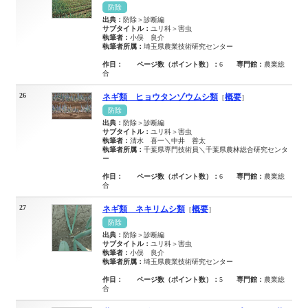
防除
出典：
防除＞診断編
サブタイトル：
ユリ科＞害虫
執筆者：
小俣 良介
執筆者所属：
埼玉県農業技術研究センター
作目：
ページ数（ポイント数）：
6
専門館：
農業総
合
26
ネギ類 ヒョウタンゾウムシ類
概要
［
］
防除
出典：
防除＞診断編
サブタイトル：
ユリ科＞害虫
執筆者：
清水 喜一＼中井 善太
執筆者所属：
千葉県専門技術員＼千葉県農林総合研究センタ
ー
作目：
ページ数（ポイント数）：
6
専門館：
農業総
合
27
ネギ類 ネキリムシ類
概要
［
］
防除
出典：
防除＞診断編
サブタイトル：
ユリ科＞害虫
執筆者：
小俣 良介
執筆者所属：
埼玉県農業技術研究センター
作目：
ページ数（ポイント数）：
5
専門館：
農業総
合