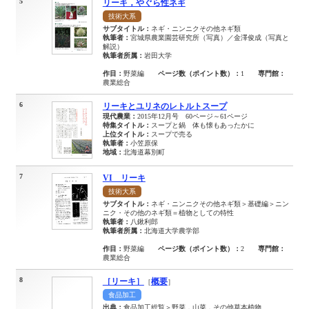
5
リーキ，やぐら性ネギ
技術大系
サブタイトル：
ネギ・ニンニクその他ネギ類
執筆者：
宮城県農業園芸研究所（写真）／金澤俊成（写真と
解説）
執筆者所属：
岩田大学
作目：
野菜編
ページ数（ポイント数）：
1
専門館：
農業総合
6
リーキとユリネのレトルトスープ
現代農業：
2015年12月号 60ページ～61ページ
特集タイトル：
スープと鍋 体も懐もあったかに
上位タイトル：
スープで売る
執筆者：
小笠原保
地域：
北海道幕別町
7
VI リーキ
技術大系
サブタイトル：
ネギ・ニンニクその他ネギ類＞基礎編＞ニン
ニク・その他のネギ類＝植物としての特性
執筆者：
八鍬利郎
執筆者所属：
北海道大学農学部
作目：
野菜編
ページ数（ポイント数）：
2
専門館：
農業総合
8
［リーキ］
概要
［
］
食品加工
出典：
食品加工総覧＞野菜，山菜，その他草本植物