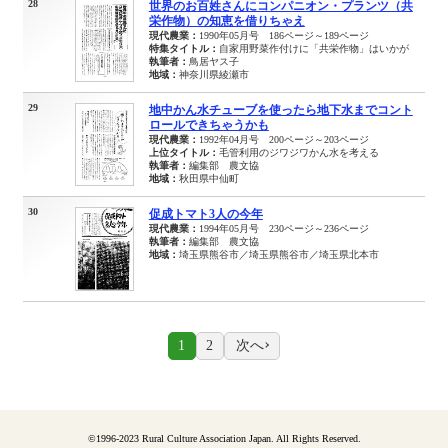
28
世界のお百姓さんにコンパニオン・プランツ（共
栄作物）の知恵を借りちゃえ
現代農業：
1990年05月号 186ページ～189ページ
特集タイトル：
自家用野菜作付けに「共栄作物」はいかが
執筆者：
鳥居ヤス子
地域：
神奈川県綾瀬市
29
地中かん水チューブを使ったら地下水までコント
ロールできちゃうかも
現代農業：
1992年04月号 200ページ～203ページ
上位タイトル：
毛管利用のジワジワかん水を考える
執筆者：
編集部 農文協
地域：
秋田県中仙町
30
促成トマト3人の今年
現代農業：
1994年05月号 230ページ～236ページ
執筆者：
編集部 農文協
地域：
埼玉県熊谷市／埼玉県熊谷市／埼玉県北本市
次へ
1
2
©1996-2023 Rural Culture Association Japan. All Rights Reserved.