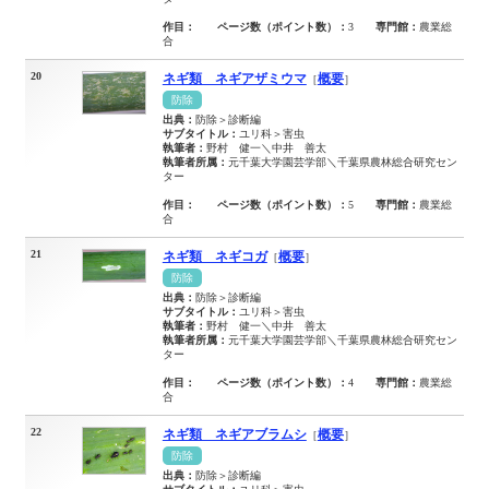
作目：
ページ数（ポイント数）：
3
専門館：
農業総
合
20
ネギ類 ネギアザミウマ
概要
［
］
防除
出典：
防除＞診断編
サブタイトル：
ユリ科＞害虫
執筆者：
野村 健一＼中井 善太
執筆者所属：
元千葉大学園芸学部＼千葉県農林総合研究セン
ター
作目：
ページ数（ポイント数）：
5
専門館：
農業総
合
21
ネギ類 ネギコガ
概要
［
］
防除
出典：
防除＞診断編
サブタイトル：
ユリ科＞害虫
執筆者：
野村 健一＼中井 善太
執筆者所属：
元千葉大学園芸学部＼千葉県農林総合研究セン
ター
作目：
ページ数（ポイント数）：
4
専門館：
農業総
合
22
ネギ類 ネギアブラムシ
概要
［
］
防除
出典：
防除＞診断編