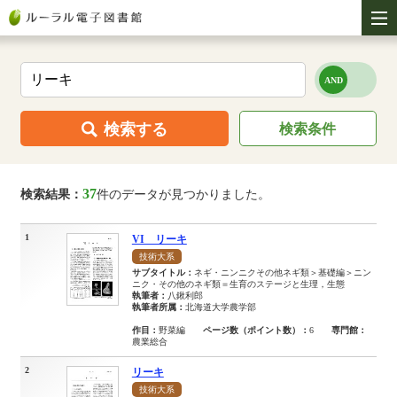
検索する
検索条件
37
検索結果：
件のデータが見つかりました。
1
VI リーキ
技術大系
サブタイトル：
ネギ・ニンニクその他ネギ類＞基礎編＞ニン
ニク・その他のネギ類＝生育のステージと生理，生態
執筆者：
八鍬利郎
執筆者所属：
北海道大学農学部
作目：
野菜編
ページ数（ポイント数）：
6
専門館：
農業総合
2
リーキ
技術大系