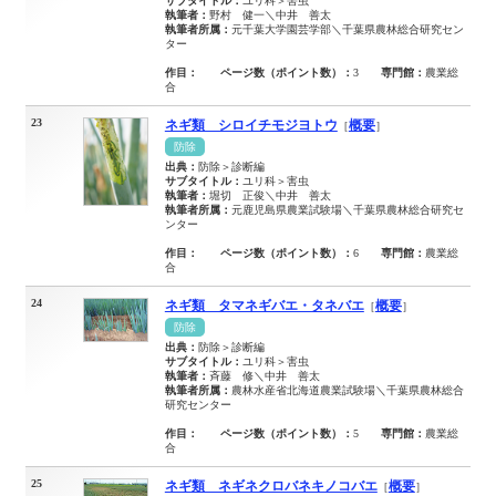
サブタイトル：
ユリ科＞害虫
執筆者：
野村 健一＼中井 善太
執筆者所属：
元千葉大学園芸学部＼千葉県農林総合研究セン
ター
作目：
ページ数（ポイント数）：
3
専門館：
農業総
合
23
ネギ類 シロイチモジヨトウ
概要
［
］
防除
出典：
防除＞診断編
サブタイトル：
ユリ科＞害虫
執筆者：
堀切 正俊＼中井 善太
執筆者所属：
元鹿児島県農業試験場＼千葉県農林総合研究セ
ンター
作目：
ページ数（ポイント数）：
6
専門館：
農業総
合
24
ネギ類 タマネギバエ・タネバエ
概要
［
］
防除
出典：
防除＞診断編
サブタイトル：
ユリ科＞害虫
執筆者：
斉藤 修＼中井 善太
執筆者所属：
農林水産省北海道農業試験場＼千葉県農林総合
研究センター
作目：
ページ数（ポイント数）：
5
専門館：
農業総
合
25
ネギ類 ネギネクロバネキノコバエ
概要
［
］