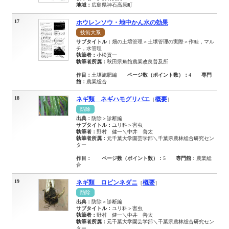
地域：
広島県神石高原町
17
ホウレンソウ・地中かん水の効果
技術大系
サブタイトル：
畑の土壌管理＞土壌管理の実際＞作畦，マル
チ，水管理
執筆者：
小松貢一
執筆者所属：
秋田県角館農業改良普及所
作目：
土壌施肥編
ページ数（ポイント数）：
4
専門
館：
農業総合
18
ネギ類 ネギハモグリバエ
概要
［
］
防除
出典：
防除＞診断編
サブタイトル：
ユリ科＞害虫
執筆者：
野村 健一＼中井 善太
執筆者所属：
元千葉大学園芸学部＼千葉県農林総合研究セン
ター
作目：
ページ数（ポイント数）：
5
専門館：
農業総
合
19
ネギ類 ロビンネダニ
概要
［
］
防除
出典：
防除＞診断編
サブタイトル：
ユリ科＞害虫
執筆者：
野村 健一＼中井 善太
執筆者所属：
元千葉大学園芸学部＼千葉県農林総合研究セン
ター