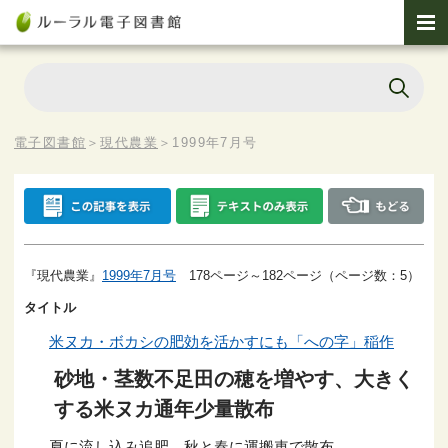
電子図書館
＞
現代農業
＞
1999年7月号
『現代農業』
1999年7月号
178ページ～182ページ（ページ数：5）
タイトル
米ヌカ・ボカシの肥効を活かすにも「への字」稲作
砂地・茎数不足田の穂を増やす、大きく
する米ヌカ通年少量散布
夏に流し込み追肥、秋と春に運搬車で散布