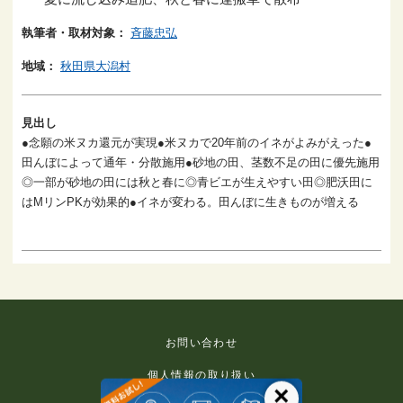
執筆者・取材対象：
斉藤忠弘
地域：
秋田県大潟村
見出し
●念願の米ヌカ還元が実現●米ヌカで20年前のイネがよみがえった●
田んぼによって通年・分散施用●砂地の田、茎数不足の田に優先施用
◎一部が砂地の田には秋と春に◎青ビエが生えやすい田◎肥沃田に
はMリンPKが効果的●イネが変わる。田んぼに生きものが増える
お問い合わせ
個人情報の取り扱い
×