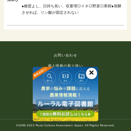
●糖度よし、日持ち長い、収量増◎イネ◎野菜◎果樹●発酵
させれば、リン酸が固定されない
お問い合わせ
個人情報の取り扱い
×
免責事項
利用規約
推奨環境
著作権等について
©1996-2022 Rural Culture Association Japan. All Rights Reserved.