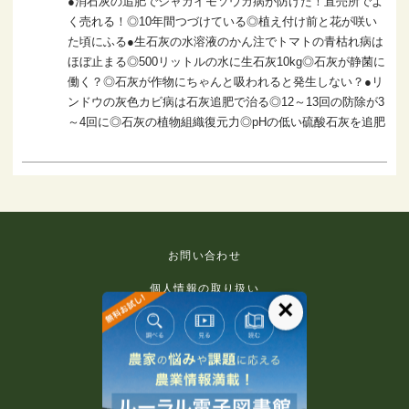
●消石灰の追肥でジャガイモソウカ病が防げた！直売所でよ
く売れる！◎10年間つづけている◎植え付け前と花が咲い
た頃にふる●生石灰の水溶液のかん注でトマトの青枯れ病は
ほぼ止まる◎500リットルの水に生石灰10kg◎石灰が静菌に
働く？◎石灰が作物にちゃんと吸われると発生しない？●リ
ンドウの灰色カビ病は石灰追肥で治る◎12～13回の防除が3
～4回に◎石灰の植物組織復元力◎pHの低い硫酸石灰を追肥
お問い合わせ
個人情報の取り扱い
×
免責事項
利用規約
推奨環境