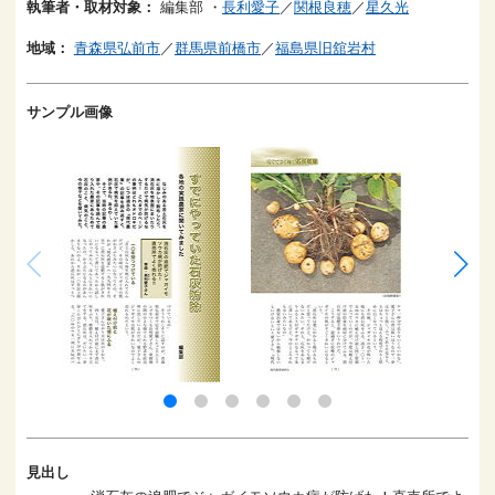
執筆者・取材対象：
編集部
・
長利愛子
／
関根良穂
／
星久光
地域：
青森県弘前市
／
群馬県前橋市
／
福島県旧舘岩村
サンプル画像
見出し