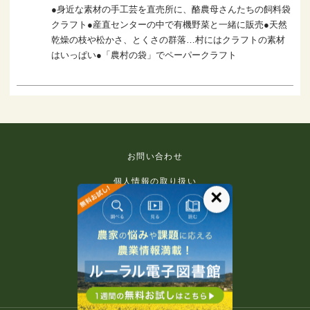
●身近な素材の手工芸を直売所に、酪農母さんたちの飼料袋
クラフト●産直センターの中で有機野菜と一緒に販売●天然
乾燥の枝や松かさ、とくさの群落…村にはクラフトの素材
はいっぱい●「農村の袋」でペーパークラフト
お問い合わせ
個人情報の取り扱い
×
免責事項
利用規約
推奨環境
著作権等について