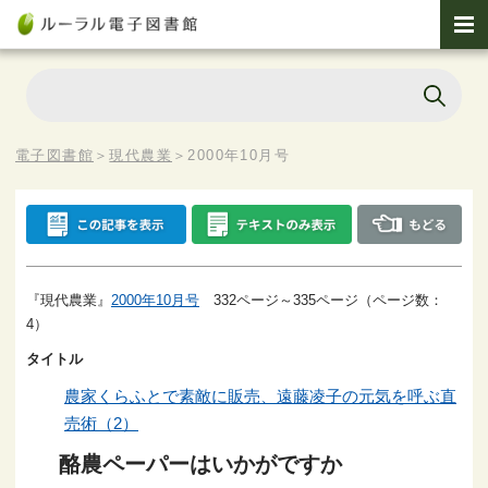
電子図書館
＞
現代農業
＞
2000年10月号
『現代農業』
2000年10月号
332ページ～335ページ（ページ数：
4）
タイトル
農家くらふとで素敵に販売、遠藤凌子の元気を呼ぶ直
売術（2）
酪農ペーパーはいかがですか