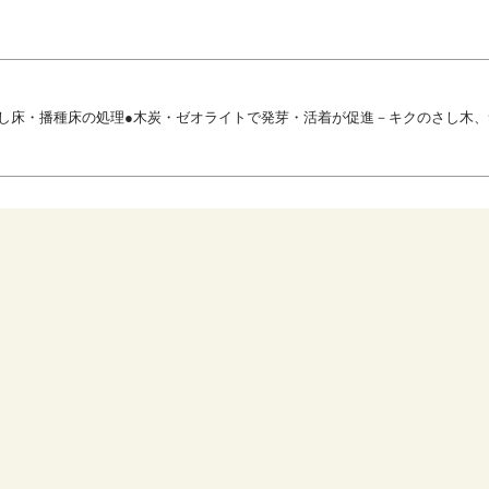
し床・播種床の処理●木炭・ゼオライトで発芽・活着が促進－キクのさし木、