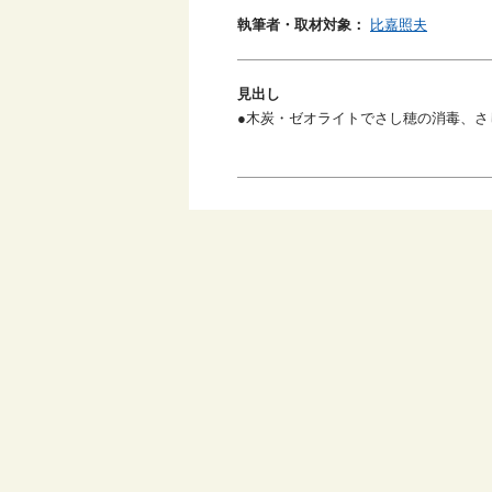
執筆者・取材対象：
比嘉照夫
見出し
●木炭・ゼオライトでさし穂の消毒、さ