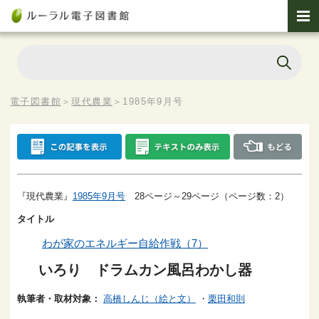
電子図書館
＞
現代農業
＞
1985年9月号
『現代農業』
1985年9月号
28ページ～29ページ（ページ数：2）
タイトル
わが家のエネルギー自給作戦（7）
いろり ドラムカン風呂わかし器
執筆者・取材対象：
高橋しんじ（絵と文）
・
栗田和則