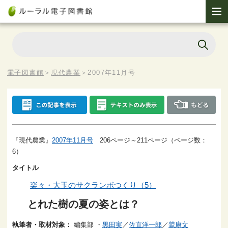
電子図書館
＞
現代農業
＞
2007年11月号
『現代農業』
2007年11月号
206ページ～211ページ（ページ数：
6）
タイトル
楽々・大玉のサクランボつくり（5）
とれた樹の夏の姿とは？
執筆者・取材対象：
編集部
・
黒田実
／
佐直洋一郎
／
鷲康文