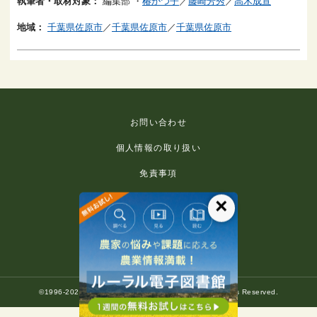
執筆者・取材対象：
編集部
・
椿かつ子
／
藤崎芳秀
／
高木成宣
地域：
千葉県佐原市
／
千葉県佐原市
／
千葉県佐原市
お問い合わせ
個人情報の取り扱い
免責事項
利用規約
×
推奨環境
著作権等について
©1996-2022 Rural Culture Association Japan. All Rights Reserved.