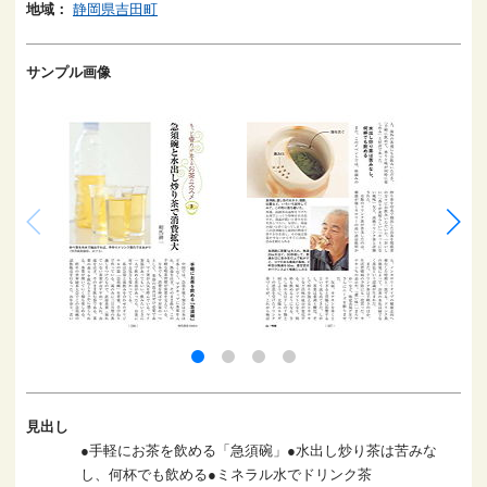
地域：
静岡県吉田町
サンプル画像
見出し
●手軽にお茶を飲める「急須碗」●水出し炒り茶は苦みな
し、何杯でも飲める●ミネラル水でドリンク茶