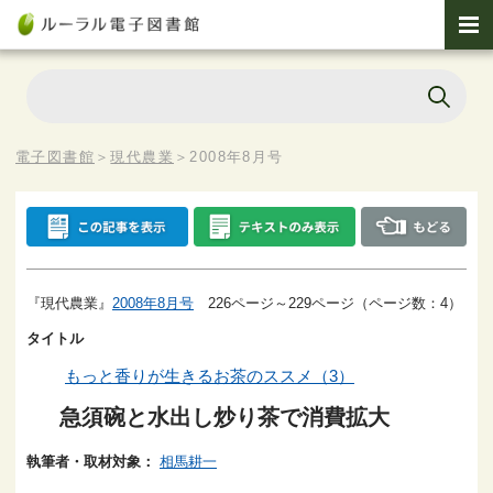
電子図書館
＞
現代農業
＞
2008年8月号
『現代農業』
2008年8月号
226ページ～229ページ（ページ数：4）
タイトル
もっと香りが生きるお茶のススメ（3）
急須碗と水出し炒り茶で消費拡大
執筆者・取材対象：
相馬耕一