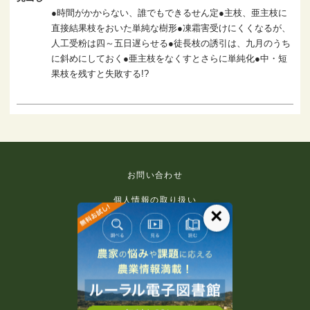
●時間がかからない、誰でもできるせん定●主枝、亜主枝に
直接結果枝をおいた単純な樹形●凍霜害受けにくくなるが、
人工受粉は四～五日遅らせる●徒長枝の誘引は、九月のうち
に斜めにしておく●亜主枝をなくすとさらに単純化●中・短
果枝を残すと失敗する!?
お問い合わせ
個人情報の取り扱い
×
免責事項
利用規約
推奨環境
著作権等について