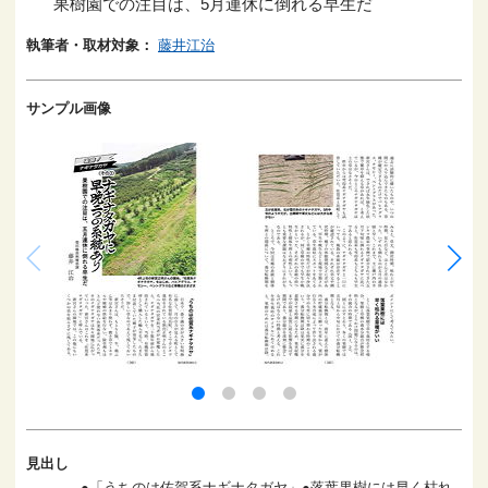
果樹園での注目は、5月連休に倒れる早生だ
執筆者・取材対象：
藤井江治
サンプル画像
見出し
●「うちのは佐賀系ナギナタガヤ」●落葉果樹には早く枯れ