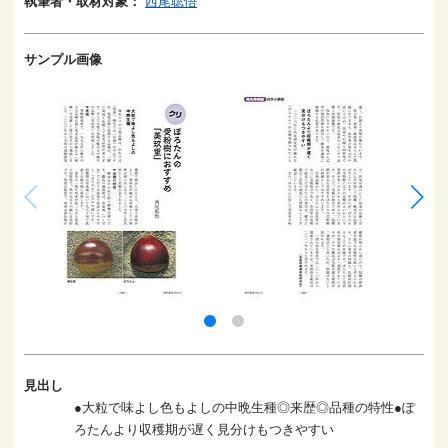
執筆者・取材対象：
西尾聡悟
サンプル画像
見出し
●大粒で味よし色もよしの中晩生種◎来歴◎品種の特性●ぽ
ろたんより収穫期が遅く見分けもつきやすい