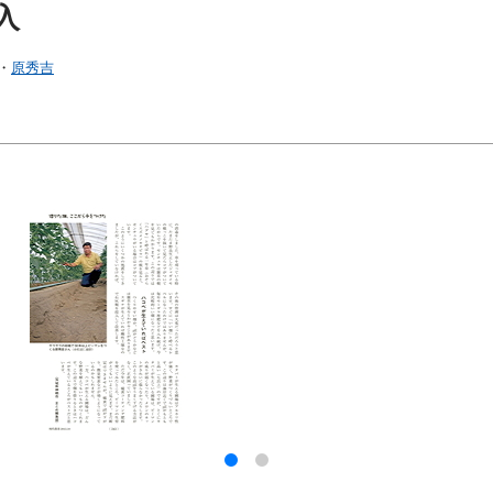
入
・
原秀吉