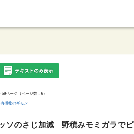
59ページ（ページ数：6）
 有機物のギモン
ッソのさじ加減 野積みモミガラでピ