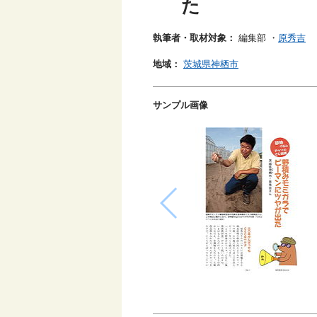
た
執筆者・取材対象：
編集部
・
原秀吉
地域：
茨城県神栖市
サンプル画像