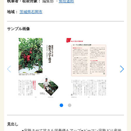
執筆者・取材対象：
編集部
・
魚住道郎
地域：
茨城県石岡市
サンプル画像
見出し
●完熟させて甘さも栄養価もアップ●ピーマン完熟どり産地