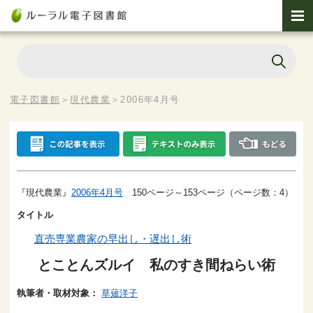
電子図書館
＞
現代農業
＞
2006年4月号
『現代農業』
2006年4月号
150ページ～153ページ（ページ数：4）
タイトル
直売専業農家の早出し・遅出し術
とことんズルイ 私のすき間ねらい術
執筆者・取材対象：
草薙洋子