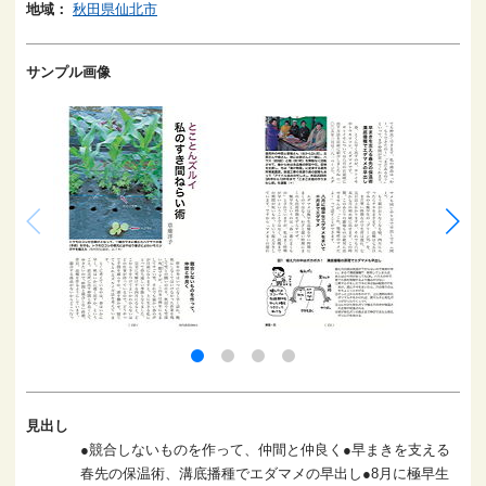
地域：
秋田県仙北市
サンプル画像
見出し
●競合しないものを作って、仲間と仲良く●早まきを支える
春先の保温術、溝底播種でエダマメの早出し●8月に極早生