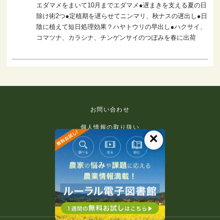
エダマメをまいて10月までエダマメ●遅まきを支える夏の日
除け術2つ●定植期を遅らせてニンマリ、秋ナスの遅出し●日
陰に植えて短日処理効果？ハヤトウリの早出し●ハクサイ、
コマツナ、カラシナ、チンゲンサイのつぼみを春に出荷
お問い合わせ
個人情報の取り扱い
×
免責事項
利用規約
推奨環境
著作権等について