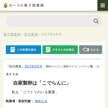
電子図書館
＞
現代農業
＞
2017年3月号
『現代農業』
2017年3月号
364ページ～364ページ（ページ数：1）
タイトル
自家製卵は「こでらんに」
私も「ニワトリのいる農業」
執筆者・取材対象：
橋本公夫