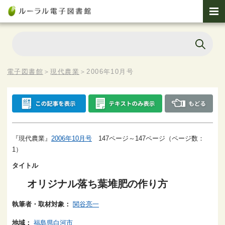
電子図書館
＞
現代農業
＞
2006年10月号
『現代農業』
2006年10月号
147ページ～147ページ（ページ数：
1）
タイトル
オリジナル落ち葉堆肥の作り方
執筆者・取材対象：
関谷亮一
地域：
福島県白河市