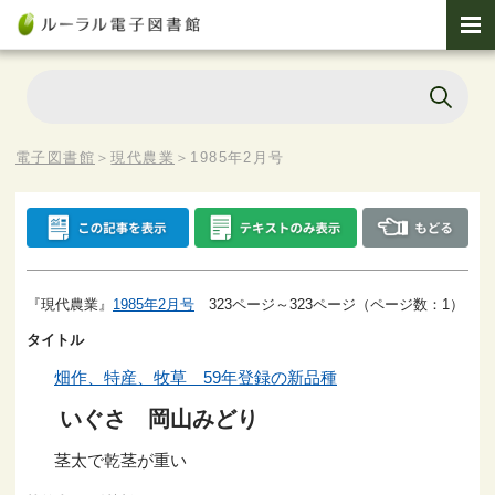
電子図書館
＞
現代農業
＞
1985年2月号
『現代農業』
1985年2月号
323ページ～323ページ（ページ数：1）
タイトル
畑作、特産、牧草 59年登録の新品種
いぐさ 岡山みどり
茎太で乾茎が重い