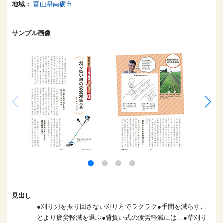
地域：
富山県南砺市
サンプル画像
見出し
●刈り刃を振り回さない刈り方でラクラク●手間を減らすこ
とより疲労軽減を選ぶ●背負い式の疲労軽減には…●草刈り