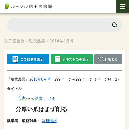
電子図書館
＞
現代農業
＞
2010年8月号
『現代農業』
2010年8月号
299ページ～299ページ（ページ数：1）
タイトル
爪先から健康！（8）
分厚い爪はまず削る
執筆者・取材対象：
宮川晴妃