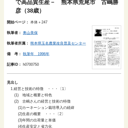
で高品質生産－ 熊本県荒尾市 古嶋勝
彦（38歳）
開始ページ：
本体＋247
執筆者：
奥山美保
執筆者所属：
熊本県玉名農業改良普及センター
備 考：
執筆年 1996年
記事ID：
h0700750
見出し
1.経営と技術の特徴 ・・・〔1〕
(1) 地域と概要と特色
(2) 古嶋さんの経営と技術の特徴
(1)カーネーション栽培導入の経緯
(2)生産の概要 ・・・〔2〕
(3)年間の出荷量と単価
(4)生産安定と省力化