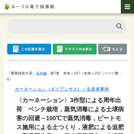
『農業技術大系』
花卉編
第7巻 本体＋247～本体＋252（ページ数：
6）
カーネーション（ダイアンサス）＞生産者事例
〈カーネーション〉3作型による周年出
荷 ベンチ栽培，蒸気消毒による土壌病
害の回避－100℃で蒸気消毒，ピートモ
ス施用による土つくり，液肥による追肥