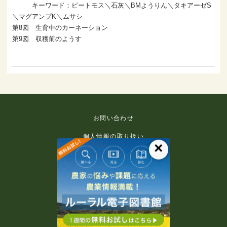
キーワード：ピートモス＼石灰＼BMようりん＼タキアーゼS
＼マグアンプK＼ムサシ
第8図 生育中のカーネーション
第9図 収穫前のようす
お問い合わせ
個人情報の取り扱い
×
免責事項
利用規約
推奨環境
著作権等について