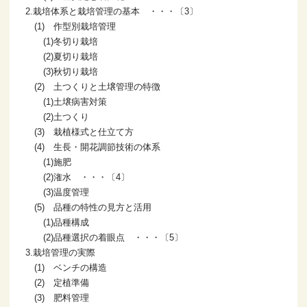
2.栽培体系と栽培管理の基本 ・・・〔3〕
(1) 作型別栽培管理
(1)冬切り栽培
(2)夏切り栽培
(3)秋切り栽培
(2) 土つくりと土壌管理の特徴
(1)土壌病害対策
(2)土つくり
(3) 栽植様式と仕立て方
(4) 生長・開花調節技術の体系
(1)施肥
(2)潅水 ・・・〔4〕
(3)温度管理
(5) 品種の特性の見方と活用
(1)品種構成
(2)品種選択の着眼点 ・・・〔5〕
3.栽培管理の実際
(1) ベンチの構造
(2) 定植準備
(3) 肥料管理