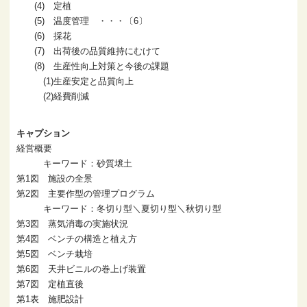
(4) 定植
(5) 温度管理 ・・・〔6〕
(6) 採花
(7) 出荷後の品質維持にむけて
(8) 生産性向上対策と今後の課題
(1)生産安定と品質向上
(2)経費削減
キャプション
経営概要
キーワード：砂質壌土
第1図 施設の全景
第2図 主要作型の管理プログラム
キーワード：冬切り型＼夏切り型＼秋切り型
第3図 蒸気消毒の実施状況
第4図 ベンチの構造と植え方
第5図 ベンチ栽培
第6図 天井ビニルの巻上げ装置
第7図 定植直後
第1表 施肥設計