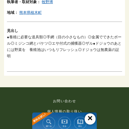
執筆者・取材対象：
牧野博
地域：
熊本県植木町
見出し
●養殖に必要な道具類◎手網（目の小さなもの）◎金属でできたボー
ル◎ミジンコ網とバケツ◎エサ付式の捕獲器◎ザル●ドジョウのあと
には野菜を 養殖池はいつもリフレッシュ◎ドジョウは無農薬の証
明
お問い合わせ
個人情報の取り扱い
×
免責事項