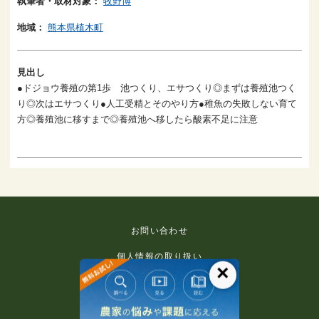
執筆者・取材対象：
牧野博
地域：
熊本県植木町
見出し
●ドジョウ養殖の第1歩 池つくり、エサつくり◎まずは養殖池つく
り◎次はエサつくり●人工受精とそのやり方●稚魚の失敗しない育て
方◎養殖池に移すまで◎養殖池へ移したら酸素不足に注意
お問い合わせ
個人情報の取り扱い
×
免責事項
利用規約