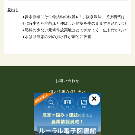
見出し
●炭素循環こそ生命活動の根幹●「手抜き農法」で肥料代は
ゼロ●生きた廃菌床と伸ばした雑草を生のまますき込むだけ
●肥料の少ない元耕作放棄地ほどできがよく、虫も付かない
●水はけ最悪の畑の排水性が劇的に改善
お問い合わせ
個人情報の取り扱い
×
免責事項
利用規約
推奨環境
著作権等について