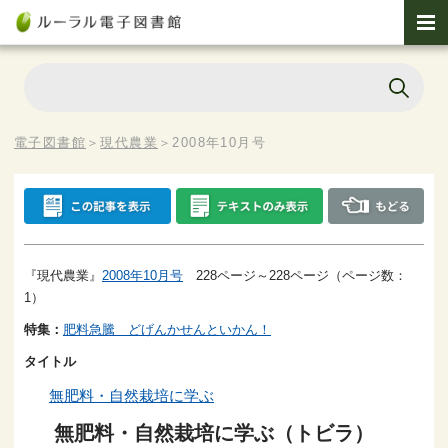
電子図書館
＞
現代農業
＞
2008年10月号
『現代農業』
2008年10月号
228ページ～228ページ（ページ数：
1）
特集：
肥料急騰 どげんかせんといかん！
タイトル
無肥料・自然栽培に学ぶ
無肥料・自然栽培に学ぶ（トビラ）