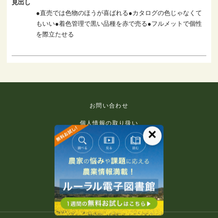
見出し
●直売では色物のほうが喜ばれる●カタログの色じゃなくて
もいい●着色管理で黒い品種を赤で売る●フルメットで個性
を際立たせる
お問い合わせ
個人情報の取り扱い
×
免責事項
利用規約
推奨環境
著作権等について