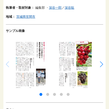
執筆者・取材対象：
編集部
・
深谷一郎
／
深谷聡
地域：
茨城県笠間市
サンプル画像