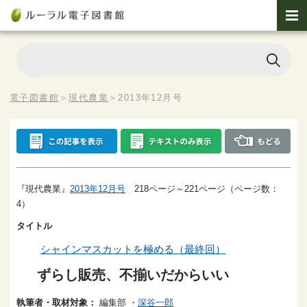
電子図書館
＞
現代農業
＞
2013年12月号
『現代農業』
2013年12月号
218ページ～221ページ（ページ数：
4）
タイトル
シャインマスカットを極める（最終回）
ずらし販売、不揃いだからいい
執筆者・取材対象：
編集部
・
深谷一郎