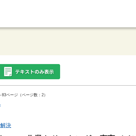
83ページ（ページ数：2）
め
で解決