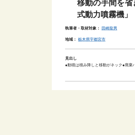
移動の手間を省
式動力噴霧機」
執筆者・取材対象：
田崎龍男
地域：
栃木県宇都宮市
見出し
●動噴は積み降しと移動がネック●廃棄