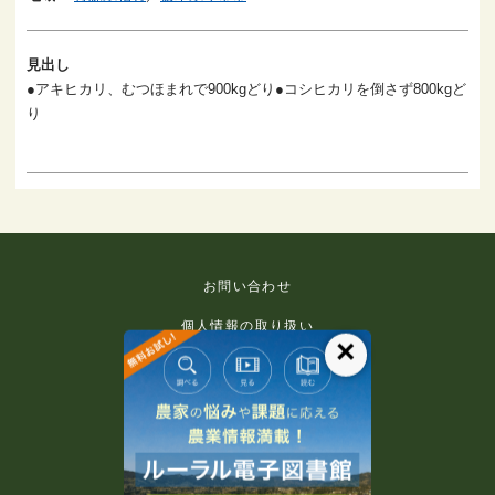
見出し
●アキヒカリ、むつほまれで900kgどり●コシヒカリを倒さず800kgど
り
お問い合わせ
個人情報の取り扱い
×
免責事項
利用規約
推奨環境
著作権等について