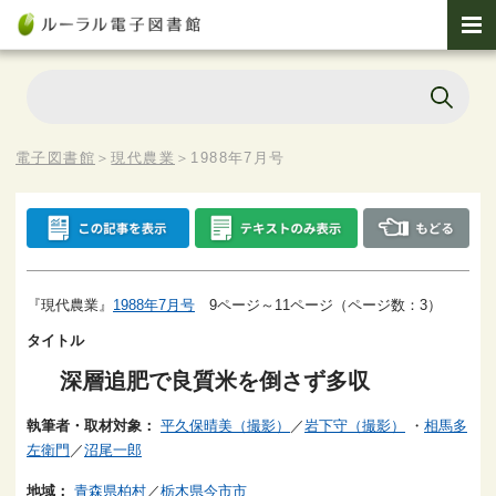
電子図書館
＞
現代農業
＞
1988年7月号
『現代農業』
1988年7月号
9ページ～11ページ（ページ数：3）
タイトル
深層追肥で良質米を倒さず多収
執筆者・取材対象：
平久保晴美（撮影）
／
岩下守（撮影）
・
相馬多
左衛門
／
沼尾一郎
地域：
青森県柏村
／
栃木県今市市