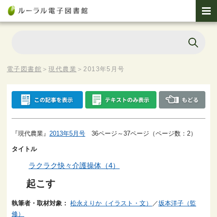
電子図書館
＞
現代農業
＞
2013年5月号
『現代農業』
2013年5月号
36ページ～37ページ（ページ数：2）
タイトル
ラクラク快々介護操体（4）
起こす
執筆者・取材対象：
松永えりか（イラスト・文）
／
坂本洋子（監
修）