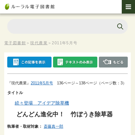
電子図書館
＞
現代農業
＞
2011年5月号
『現代農業』
2011年5月号
136ページ～138ページ（ページ数：3）
タイトル
続々登場 アイデア除草機
どんどん進化中！ 竹ぼうき除草器
執筆者・取材対象：
斎藤真一郎