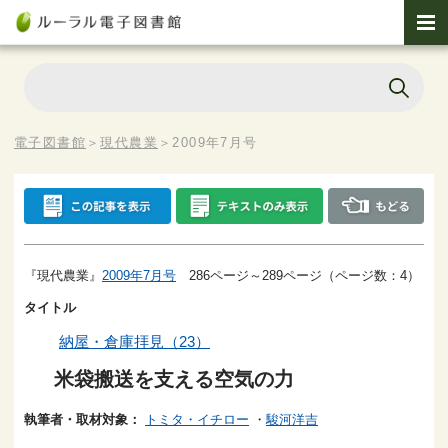
電子図書館
＞
現代農業
＞
2009年7月号
『現代農業』
2009年7月号
286ページ～289ページ（ページ数：4）
タイトル
納屋・倉庫拝見（23）
米袋搬送を支える空気の力
執筆者・取材対象：
トミタ・イチロー
・
駿河洋吉