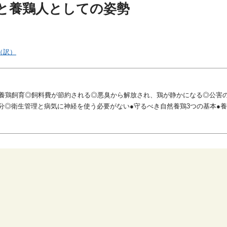
と養鶏人としての姿勢
（訳）
な養鶏飼育◎飼料費が節約される◎悪臭から解放され、鶏が静かになる◎公害
分◎衛生管理と病気に神経を使う必要がない●守るべき自然養鶏3つの基本●