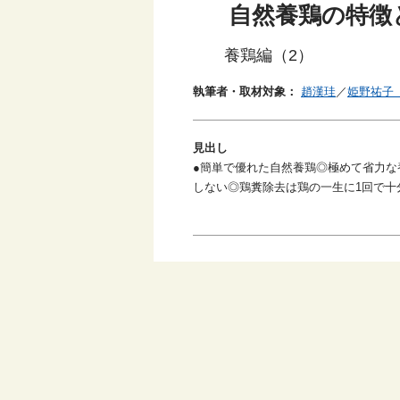
自然養鶏の特徴
養鶏編（2）
執筆者・取材対象：
趙漢珪
／
姫野祐子
見出し
●簡単で優れた自然養鶏◎極めて省力
しない◎鶏糞除去は鶏の一生に1回で十