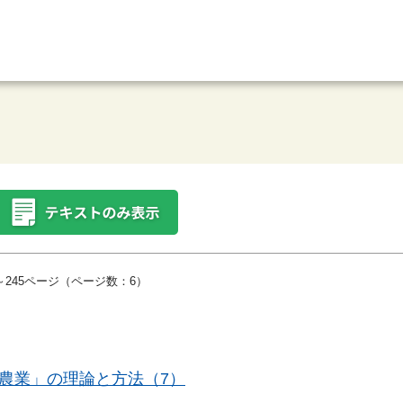
～245ページ（ページ数：6）
農業」の理論と方法（7）