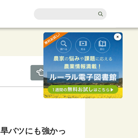
×
も旱バツにも強かっ