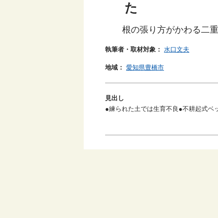
た
根の張り方がかわる二
執筆者・取材対象：
水口文夫
地域：
愛知県豊橋市
見出し
●練られた土では生育不良●不耕起式ベ