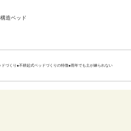
重構造ベッド
ッドづくり●不耕起式ベッドづくりの特徴●雨年でも土が練られない