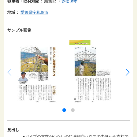
執筆者・取材対象：
編集部
・
赤松保孝
地域：
愛媛県宇和島市
サンプル画像
見出し
●パイプの本数が少ないのに強靭◎ハウスの内側から支柱で