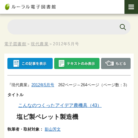
電子図書館
＞
現代農業
＞
2012年5月号
『現代農業』
2012年5月号
262ページ～264ページ（ページ数：3）
タイトル
こんなのつくったアイデア農機具（43）
塩ビ製ペレット製造機
執筆者・取材対象：
影山芳文