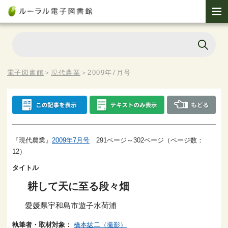
電子図書館
＞
現代農業
＞
2009年7月号
『現代農業』
2009年7月号
291ページ～302ページ（ページ数：
12）
タイトル
耕して天に至る段々畑
愛媛県宇和島市遊子水荷浦
執筆者・取材対象：
橋本紘二（撮影）