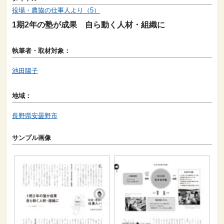
役場・農協の仕事人より（5）
1期2年の塾が成果 自ら動く人材・組織に
執筆者・取材対象：
池田陽子
地域：
長野県安曇野市
サンプル画像