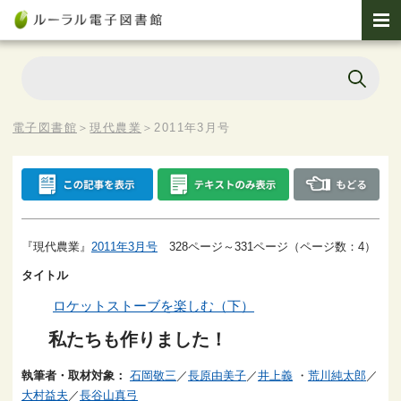
電子図書館
＞
現代農業
＞
2011年3月号
『現代農業』
2011年3月号
328ページ～331ページ（ページ数：4）
タイトル
ロケットストーブを楽しむ（下）
私たちも作りました！
執筆者・取材対象：
石岡敬三
／
長原由美子
／
井上義
・
荒川純太郎
／
大村益夫
／
長谷山真弓