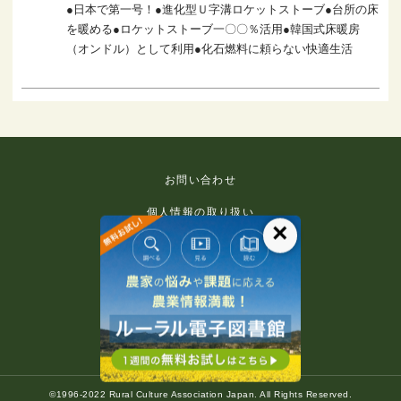
●日本で第一号！●進化型Ｕ字溝ロケットストーブ●台所の床
を暖める●ロケットストーブ一〇〇％活用●韓国式床暖房
（オンドル）として利用●化石燃料に頼らない快適生活
お問い合わせ
個人情報の取り扱い
×
免責事項
利用規約
推奨環境
著作権等について
©1996-2022 Rural Culture Association Japan. All Rights Reserved.