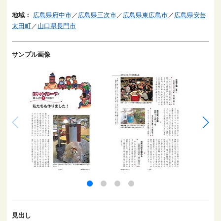
地域：
広島県府中市
／
広島県三次市
／
広島県東広島市
／
広島県安芸
太田町
／
山口県長門市
サンプル画像
見出し