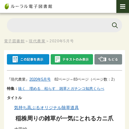
電子図書館
＞
現代農業
＞
2020年5月号
『現代農業』
2020年5月号
82ページ～83ページ（ページ数：2）
特集：
抜く 埋める 枯らす 雑草とガチンコ知恵くらべ
タイトル
気持ち高ぶるオリジナル除草道具
稲株周りの雑草が一気にとれるカニ爪