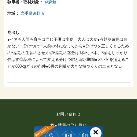
執筆者・取材対象：
糠森勉
地域：
岩手県遠野市
見出し
●イネも人間も育ちは同じ子供は小食、大人は大食●有効茎確保は急
がない 分けつは一人前の体になってから●分けつを正しくとるため
の6葉期の生育のさせ方◎6葉期の茎数は1株5、6本、6葉をしっかり
伸ばす◎品種によって変える分けつ肥と深水期間●太い茎を揃えるこ
とが800kgどりの条件●6月の判断が大きな穂づくりの土台となる
お問い合わせ
個人情報の取り扱い
×
免責事項