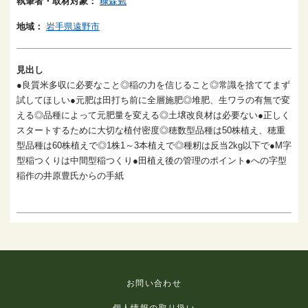
執筆者・取材対象：
糠森勉
地域：
岩手県遠野市
見出し
●良質米多収に必要なこと◎稲の力を信じること◎常識を捨ててまず
試してほしい●元肥は田打ち前に全層施肥◎堆肥、生ワラの有無で変
える◎品種によって元肥量を変える◎土壌改良材は必要ない●正しく
スタートするために大切な植付密度◎穂数型品種は50株植え、穂重
型品種は60株植えで◎1株1～3本植えで◎種籾は反当2kg以下で●M字
型稲つくりは中間型稲つくり●田植え後の管理のポイント●への字型
稲作の井原豊氏からの手紙
お問い合わせ
個人情報の取り扱い