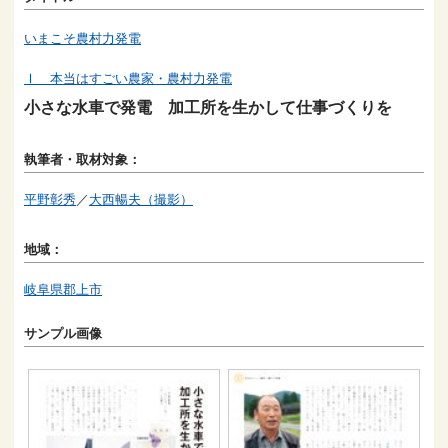
いまこそ農村力発電
Ⅰ 本当はすごい農家・農村力発電
小さな水車で発電 加工所を生かして仕事づくりを
執筆者・取材対象：
平野彰秀
／
大西暢夫（撮影）
地域：
岐阜県郡上市
サンプル画像