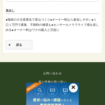
見出し
●猟師の６次産業化で里山づくり●オーナー制なら参加しやすい●１
口１万円で募集、不猟時の補償も●センサーカメラでライブ感を楽し
める●オーナー料はワナの購入と労賃に
戻る
お問い合わせ
個人情報の取り扱い
×
免責事項
利用規約